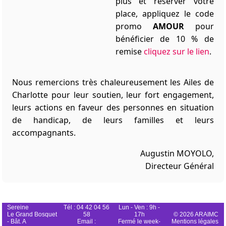
plus et réserver votre
place, appliquez le code
promo
AMOUR
pour
bénéficier de 10 % de
remise
cliquez sur le lien
.
Nous remercions très chaleureusement les Ailes de
Charlotte pour leur soutien, leur fort engagement,
leurs actions en faveur des personnes en situation
de handicap, de leurs familles et leurs
accompagnants.
Augustin MOYOLO,
Directeur Général
Chemin de Font
Sereine
Tél : 04 42 04 56
Lun - Ven : 9h -
Le Grand Bosquet
58
17h
© 2026 ARAIMC
- Bât. A
Email :
Fermé le week-
Mentions légales