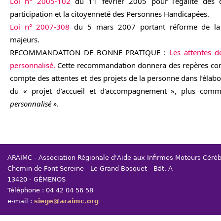
Loi n° 2005-102
du 11 février 2005 pour l'égalité des d
participation et la citoyenneté des Personnes Handicapées.
Loi n° 2007-308
du 5 mars 2007 portant réforme de la 
majeurs.
RECOMMANDATION DE BONNE PRATIQUE :
Les attentes d
personnalisé.
Cette recommandation donnera des repères co
compte des attentes et des projets de la personne dans l’élab
du « projet d’accueil et d’accompagnement », plus co
personnalisé »
.
ARAIMC - Association Régionale d'Aide aux Infirmes Moteurs Céré
Chemin de Font Sereine - Le Grand Bosquet - Bât. A
13420 - GÉMENOS
Téléphone : 04 42 04 56 58
e-mail :
siege@araimc.org