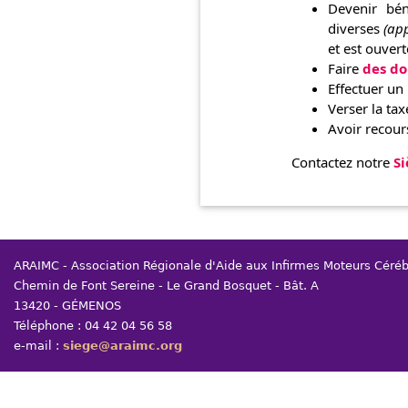
Devenir bén
diverses
(app
et est ouver
Faire
des d
Effectuer un
Verser la tax
Avoir recou
Contactez notre
Si
ARAIMC - Association Régionale d'Aide aux Infirmes Moteurs Céré
Chemin de Font Sereine - Le Grand Bosquet - Bât. A
13420 - GÉMENOS
Téléphone : 04 42 04 56 58
e-mail :
siege@araimc.org