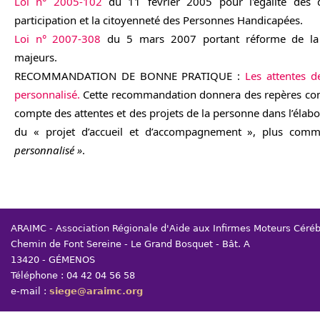
Loi n° 2005-102
du 11 février 2005 pour l'égalité des d
participation et la citoyenneté des Personnes Handicapées.
Loi n° 2007-308
du 5 mars 2007 portant réforme de la 
majeurs.
RECOMMANDATION DE BONNE PRATIQUE :
Les attentes d
personnalisé.
Cette recommandation donnera des repères co
compte des attentes et des projets de la personne dans l’élab
du « projet d’accueil et d’accompagnement », plus co
personnalisé »
.
ARAIMC - Association Régionale d'Aide aux Infirmes Moteurs Céré
Chemin de Font Sereine - Le Grand Bosquet - Bât. A
13420 - GÉMENOS
Téléphone : 04 42 04 56 58
e-mail :
siege@araimc.org